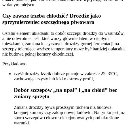
w danym miejscu.
Czy zawsze trzeba chłodzić? Drożdże jako
sprzymierzeniec oszczędnego piwowara
Ostatni element układanki to dobór szczepu drożdży do warunków,
a nie odwrotnie. Jeśli ktoś warzy głównie latem w ciepłym
mieszkaniu, zamiana klasycznych drożdży górnej fermentacji na
szczepy tolerujące wyższe temperatury może być bardziej opłacalna
niż budowa pełnej komory chłodniczej.
Przykładowo:
część drożdży
kveik
dobrze pracuje w zakresie 25–35°C,
zachowując czysty lub lekko estrowy profil,
Dobór szczepów „na upał” i „na chłód” bez
zmiany sprzętu
Zmiana drożdży bywa prostszym ruchem niż budowa
kolejnej komory czy zakup nowej lodówki. Na rynku jest już
sporo szczepów celowo selekcjonowanych pod określone
warunki.