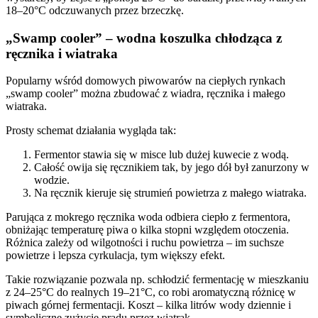
18–20°C odczuwanych przez brzeczkę.
„Swamp cooler” – wodna koszulka chłodząca z
ręcznika i wiatraka
Popularny wśród domowych piwowarów na ciepłych rynkach
„swamp cooler” można zbudować z wiadra, ręcznika i małego
wiatraka.
Prosty schemat działania wygląda tak:
Fermentor stawia się w misce lub dużej kuwecie z wodą.
Całość owija się ręcznikiem tak, by jego dół był zanurzony w
wodzie.
Na ręcznik kieruje się strumień powietrza z małego wiatraka.
Parująca z mokrego ręcznika woda odbiera ciepło z fermentora,
obniżając temperaturę piwa o kilka stopni względem otoczenia.
Różnica zależy od wilgotności i ruchu powietrza – im suchsze
powietrze i lepsza cyrkulacja, tym większy efekt.
Takie rozwiązanie pozwala np. schłodzić fermentację w mieszkaniu
z 24–25°C do realnych 19–21°C, co robi aromatyczną różnicę w
piwach górnej fermentacji. Koszt – kilka litrów wody dziennie i
symboliczne zużycie prądu przez wiatrak.