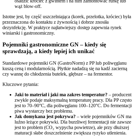
osadzić króciec z gwintem i na nim zamontować rurkę lub
wąż blow-off.
Istotne jest, by część uszczelniająca (korek, przelotka, króciec) była
przeznaczona do kontaktu z żywnością i dobrze znosiła
dezynfekcję. W praktyce najłatwiejszy dostęp zapewnia rynek
winiarski i gastronomiczny.
Pojemniki gastronomiczne GN – kiedy się
sprawdzają, a kiedy lepiej ich unikać
Standardowe pojemniki GN (GastroNorm) z PP lub poliwęglanu
kuszą ceną i modularnością. Płytkie nadadzą się na kadź zacierną
czy wannę do chłodzenia butelek, głębsze – na fermentor.
Kluczowe pytania:
Jaki to materiał i jaki ma zakres temperatur?
– producent
zwykle podaje maksymalną temperaturę pracy. Dla PP często
jest to 70–90°C, dla poliwęglanu 100–120°C. Do fermentacji
piwa wystarczy bez problemu.
Jak domykana jest pokrywa?
– wiele pojemników GN ma
luźno leżące pokrywki. Dla burzliwej fermentacji nie zawsze
jest to problem (CO₂ wypycha powietrze), ale przy dłuższej
maturacji słabe doszczelnienie zwiększa ryzyko utlenienia.