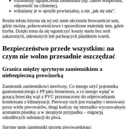
rozumiemy ograniczenia zamiennika (np. zakres temperatur,
odporność na ciśnienie),
wdrażamy je w sposób powtarzalny, a nie „jak się uda”.
Reszta tekstu trzyma się tej osi: tanie akcesoria browarnicze tam,
gdzie można, pełnowartościowe i sprawdzone materiały tam, gdzie
trzeba. Dzięki temu da się ograniczyć koszty startu bez serii
zakażonych, utlenionych lub pachnących plastikiem warek.
Bezpieczeństwo przede wszystkim: na
czym nie wolno przesadnie oszczędzać
Granica między sprytnym zamiennikiem a
niebezpieczną prowizorką
Zamiennik zamiennikowi nierówny. Co innego użyć pojemnika
gastronomicznego z PP jako fermentora, a co innego wpiąć w
gorącą brzeczkę wąż z PVC przeznaczony do odprowadzania
kondensatu z klimatyzacji. Pierwszy ruch jest rozsądny i stosowany
przez wielu piwowarów, drugi kończy się nierzadko wyczuwalnym
aromatem plastiku, a w skrajnym przypadku – migracją
szkodliwych substancji do piwa.
Sprytne tanie zamienniki sprzętu piwowarskiego: