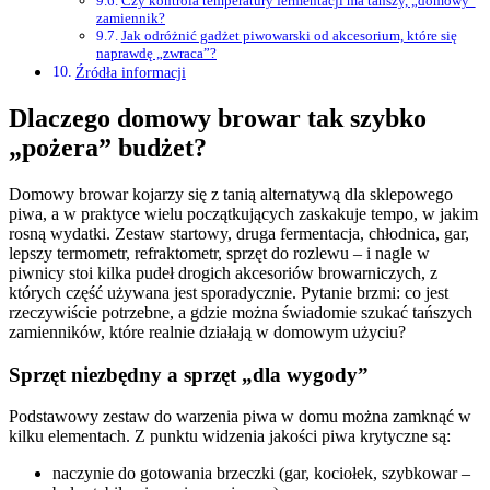
Czy kontrola temperatury fermentacji ma tańszy, „domowy”
zamiennik?
Jak odróżnić gadżet piwowarski od akcesorium, które się
naprawdę „zwraca”?
Źródła informacji
Dlaczego domowy browar tak szybko
„pożera” budżet?
Domowy browar kojarzy się z tanią alternatywą dla sklepowego
piwa, a w praktyce wielu początkujących zaskakuje tempo, w jakim
rosną wydatki. Zestaw startowy, druga fermentacja, chłodnica, gar,
lepszy termometr, refraktometr, sprzęt do rozlewu – i nagle w
piwnicy stoi kilka pudeł drogich akcesoriów browarniczych, z
których część używana jest sporadycznie. Pytanie brzmi: co jest
rzeczywiście potrzebne, a gdzie można świadomie szukać tańszych
zamienników, które realnie działają w domowym użyciu?
Sprzęt niezbędny a sprzęt „dla wygody”
Podstawowy zestaw do warzenia piwa w domu można zamknąć w
kilku elementach. Z punktu widzenia jakości piwa krytyczne są:
naczynie do gotowania brzeczki (gar, kociołek, szybkowar –