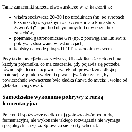
Tanie zamienniki sprzętu piwowarskiego w tej kategorii to:
wiadra spożywcze 20–30 l po produktach (np. po syropach,
kiszonkach) z wyraźnym oznaczeniem „do kontaktu z
żywnością” – po dokładnym umyciu i odwietrzeniu z
zapachów,
pojemniki gastronomiczne GN (np. z poliwęglanu lub PP) z
pokrywą, stosowane w restauracjach,
kanistry na wodę pitną z HDPE z szerokim wlewem.
Przy takim podejściu oszczędza się kilka–kilkanaście złotych na
każdym pojemniku, co ma znaczenie, gdy pojawia się potrzeba
równoległej fermentacji wielu warek lub prowadzenia długiej
maturacji. Z punktu widzenia piwa najważniejsze jest, by
powierzchnia wewnętrzna była gładka (łatwa do mycia) i wolna od
głębokich zarysowań.
Samodzielne wykonanie pokrywy z rurką
fermentacyjną
Pojemniki spożywcze rzadko mają gotowy otwór pod rurkę
fermentacyjną, ale wykonanie takiego rozwiązania nie wymaga
specjalnych narzędzi. Sprawdza się prosty schemat: