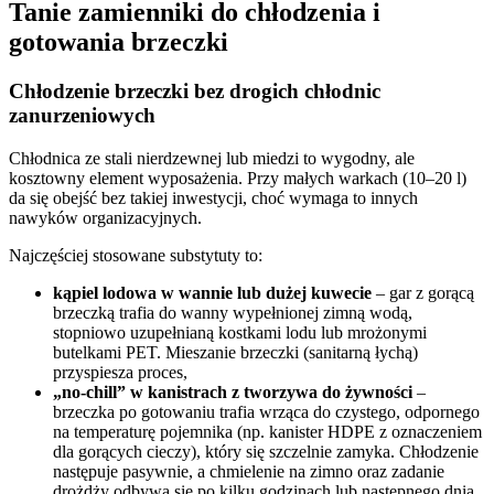
Tanie zamienniki do chłodzenia i
gotowania brzeczki
Chłodzenie brzeczki bez drogich chłodnic
zanurzeniowych
Chłodnica ze stali nierdzewnej lub miedzi to wygodny, ale
kosztowny element wyposażenia. Przy małych warkach (10–20 l)
da się obejść bez takiej inwestycji, choć wymaga to innych
nawyków organizacyjnych.
Najczęściej stosowane substytuty to:
kąpiel lodowa w wannie lub dużej kuwecie
– gar z gorącą
brzeczką trafia do wanny wypełnionej zimną wodą,
stopniowo uzupełnianą kostkami lodu lub mrożonymi
butelkami PET. Mieszanie brzeczki (sanitarną łychą)
przyspiesza proces,
„no-chill” w kanistrach z tworzywa do żywności
–
brzeczka po gotowaniu trafia wrząca do czystego, odpornego
na temperaturę pojemnika (np. kanister HDPE z oznaczeniem
dla gorących cieczy), który się szczelnie zamyka. Chłodzenie
następuje pasywnie, a chmielenie na zimno oraz zadanie
drożdży odbywa się po kilku godzinach lub następnego dnia,