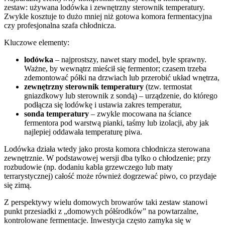
zestaw: używana lodówka i zewnętrzny sterownik temperatury.
Zwykle kosztuje to dużo mniej niż gotowa komora fermentacyjna
czy profesjonalna szafa chłodnicza.
Kluczowe elementy:
lodówka
– najprostszy, nawet stary model, byle sprawny.
Ważne, by wewnątrz mieścił się fermentor; czasem trzeba
zdemontować półki na drzwiach lub przerobić układ wnętrza,
zewnętrzny sterownik temperatury
(tzw. termostat
gniazdkowy lub sterownik z sondą) – urządzenie, do którego
podłącza się lodówkę i ustawia zakres temperatur,
sonda temperatury
– zwykle mocowana na ściance
fermentora pod warstwą pianki, taśmy lub izolacji, aby jak
najlepiej oddawała temperaturę piwa.
Lodówka działa wtedy jako prosta komora chłodnicza sterowana
zewnętrznie. W podstawowej wersji dba tylko o chłodzenie; przy
rozbudowie (np. dodaniu kabla grzewczego lub maty
terrarystycznej) całość może również dogrzewać piwo, co przydaje
się zimą.
Z perspektywy wielu domowych browarów taki zestaw stanowi
punkt przesiadki z „domowych półśrodków” na powtarzalne,
kontrolowane fermentacje. Inwestycja często zamyka się w