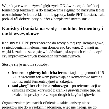
W praktyce warto używać głębszych GN-ów raczej do krótkiej
fermentacji burzliwej, a do leżakowania sięgnąć po naczynia lepiej
uszczelnione (wiadra z klamrami, gąsiory, butle PET lub stal). Taki
podział ról dobrze łączy budżet z bezpieczeństwem smaku.
Kanistry i baniaki na wodę – mobilne fermentory i
tanki wyszynkowe
Kanistry z HDPE przeznaczone do wody pitnej (np. kempingowe)
są niedocenianym elementem domowego browaru. Z uwagi na
wąski kształt mieszczą się w lodówkach, skrzyniach chłodniczych
czy improwizowanych komorach fermentacyjnych.
Stosuje się je na dwa sposoby:
fermentor główny lub cicha fermentacja
– pojemności 15–
30 l z szerokim wlewem pozwalają na komfortowe mycie i
montaż rurki fermentacyjnej w zakrętce,
tani „keg” bez ciśnienia roboczego
– po refermentacji w
kanistrze można korzystać z kranika grawitacyjnie (np. na
działce, imprezie) bez zakupu drogich kegów i głowic.
Ograniczeniem jest nacisk ciśnienia – takie kanistry nie są
projektowane do wysokich nadciśnień, więc nie nadają się do