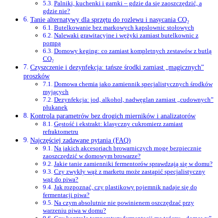
Palniki, kuchenki i garnki – gdzie da się zaoszczędzić, a
gdzie nie?
Tanie alternatywy dla sprzętu do rozlewu i nasycania CO₂
Butelkowanie bez markowych kapslownic stołowych
Nalewaki grawitacyjne i wężyki zamiast butelkownic z
pompą
Domowy keging: co zamiast kompletnych zestawów z butlą
CO₂
Czyszczenie i dezynfekcja: tańsze środki zamiast „magicznych”
proszków
Domowa chemia jako zamiennik specjalistycznych środków
myjących
Dezynfekcja: jod, alkohol, nadwęglan zamiast „cudownych”
płukanek
Kontrola parametrów bez drogich mierników i analizatorów
Gęstość i ekstrakt: klasyczny cukromierz zamiast
refraktometru
Najczęściej zadawane pytania (FAQ)
Na jakich akcesoriach browarniczych mogę bezpiecznie
zaoszczędzić w domowym browarze?
Jakie tanie zamienniki fermentorów sprawdzają się w domu?
Czy zwykły wąż z marketu może zastąpić specjalistyczny
wąż do piwa?
Jak rozpoznać, czy plastikowy pojemnik nadaje się do
fermentacji piwa?
Na czym absolutnie nie powinienem oszczędzać przy
warzeniu piwa w domu?