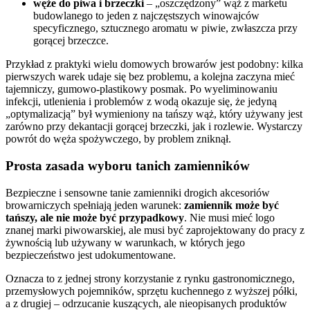
węże do piwa i brzeczki
– „oszczędzony” wąż z marketu
budowlanego to jeden z najczęstszych winowajców
specyficznego, sztucznego aromatu w piwie, zwłaszcza przy
gorącej brzeczce.
Przykład z praktyki wielu domowych browarów jest podobny: kilka
pierwszych warek udaje się bez problemu, a kolejna zaczyna mieć
tajemniczy, gumowo-plastikowy posmak. Po wyeliminowaniu
infekcji, utlenienia i problemów z wodą okazuje się, że jedyną
„optymalizacją” był wymieniony na tańszy wąż, który używany jest
zarówno przy dekantacji gorącej brzeczki, jak i rozlewie. Wystarczy
powrót do węża spożywczego, by problem zniknął.
Prosta zasada wyboru tanich zamienników
Bezpieczne i sensowne tanie zamienniki drogich akcesoriów
browarniczych spełniają jeden warunek:
zamiennik może być
tańszy, ale nie może być przypadkowy
. Nie musi mieć logo
znanej marki piwowarskiej, ale musi być zaprojektowany do pracy z
żywnością lub używany w warunkach, w których jego
bezpieczeństwo jest udokumentowane.
Oznacza to z jednej strony korzystanie z rynku gastronomicznego,
przemysłowych pojemników, sprzętu kuchennego z wyższej półki,
a z drugiej – odrzucanie kuszących, ale nieopisanych produktów