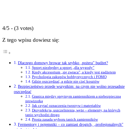
4/5 - (3 votes)
Z tego wpisu dowiesz się:
Dlaczego domowy browar tak szybko „pożera” budżet?
Sprzęt niezbędny a sprzęt „dla wygody”
Kiedy akcesorium „się zwraca”, a kiedy jest gadżetem
Psychologia zakupów hobbystycznych i FOMO
Gdzie oszczędzać, a gdzie nie ciąć kosztów
Bezpieczeństwo przede wszystkim: na czym nie wolno przesadnie
oszczędzać
Granica między sprytnym zamiennikiem a niebezpieczną
prowizorką
Jak czytać oznaczenia tworzyw i materiałów
Dezynfekcja, uszczelnienia, węże – elementy, na których
tanio wychodzi drogo
Prosta zasada wyboru tanich zamienników
Fermentory i pojemniki – co zamiast drogich, „profesjonalnych”