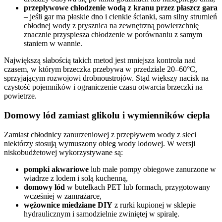
przepływowe chłodzenie wodą z kranu przez płaszcz gara
– jeśli gar ma płaskie dno i cienkie ścianki, sam silny strumień
chłodnej wody z prysznica na zewnętrzną powierzchnię
znacznie przyspiesza chłodzenie w porównaniu z samym
staniem w wannie.
Największą słabością takich metod jest mniejsza kontrola nad
czasem, w którym brzeczka przebywa w przedziale 20–60°C,
sprzyjającym rozwojowi drobnoustrojów. Stąd większy nacisk na
czystość pojemników i ograniczenie czasu otwarcia brzeczki na
powietrze.
Domowy lód zamiast glikolu i wymienników ciepła
Zamiast chłodnicy zanurzeniowej z przepływem wody z sieci
niektórzy stosują wymuszony obieg wody lodowej. W wersji
niskobudżetowej wykorzystywane są:
pompki akwariowe
lub małe pompy obiegowe zanurzone w
wiadrze z lodem i solą kuchenną,
domowy lód
w butelkach PET lub formach, przygotowany
wcześniej w zamrażarce,
wężownice miedziane DIY
z rurki kupionej w sklepie
hydraulicznym i samodzielnie zwiniętej w spiralę.