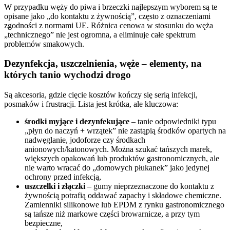
W przypadku węży do piwa i brzeczki najlepszym wyborem są te
opisane jako „do kontaktu z żywnością”, często z oznaczeniami
zgodności z normami UE. Różnica cenowa w stosunku do węża
„technicznego” nie jest ogromna, a eliminuje całe spektrum
problemów smakowych.
Dezynfekcja, uszczelnienia, węże – elementy, na
których tanio wychodzi drogo
Są akcesoria, gdzie cięcie kosztów kończy się serią infekcji,
posmaków i frustracji. Lista jest krótka, ale kluczowa:
środki myjące i dezynfekujące
– tanie odpowiedniki typu
„płyn do naczyń + wrzątek” nie zastąpią środków opartych na
nadwęglanie, jodoforze czy środkach
anionowych/katonowych. Można szukać tańszych marek,
większych opakowań lub produktów gastronomicznych, ale
nie warto wracać do „domowych płukanek” jako jedynej
ochrony przed infekcją,
uszczelki i złączki
– gumy nieprzeznaczone do kontaktu z
żywnością potrafią oddawać zapachy i składowe chemiczne.
Zamienniki silikonowe lub EPDM z rynku gastronomicznego
są tańsze niż markowe części browarnicze, a przy tym
bezpieczne,