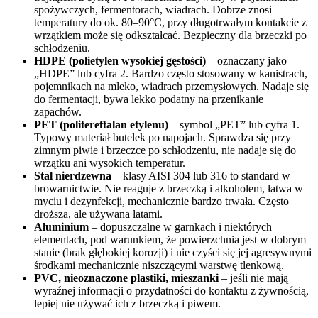
spożywczych, fermentorach, wiadrach. Dobrze znosi
temperatury do ok. 80–90°C, przy długotrwałym kontakcie z
wrzątkiem może się odkształcać. Bezpieczny dla brzeczki po
schłodzeniu.
HDPE (polietylen wysokiej gęstości)
– oznaczany jako
„HDPE” lub cyfra 2. Bardzo często stosowany w kanistrach,
pojemnikach na mleko, wiadrach przemysłowych. Nadaje się
do fermentacji, bywa lekko podatny na przenikanie
zapachów.
PET (politereftalan etylenu)
– symbol „PET” lub cyfra 1.
Typowy materiał butelek po napojach. Sprawdza się przy
zimnym piwie i brzeczce po schłodzeniu, nie nadaje się do
wrzątku ani wysokich temperatur.
Stal nierdzewna
– klasy AISI 304 lub 316 to standard w
browarnictwie. Nie reaguje z brzeczką i alkoholem, łatwa w
myciu i dezynfekcji, mechanicznie bardzo trwała. Często
droższa, ale używana latami.
Aluminium
– dopuszczalne w garnkach i niektórych
elementach, pod warunkiem, że powierzchnia jest w dobrym
stanie (brak głębokiej korozji) i nie czyści się jej agresywnymi
środkami mechanicznie niszczącymi warstwę tlenkową.
PVC, nieoznaczone plastiki, mieszanki
– jeśli nie mają
wyraźnej informacji o przydatności do kontaktu z żywnością,
lepiej nie używać ich z brzeczką i piwem.