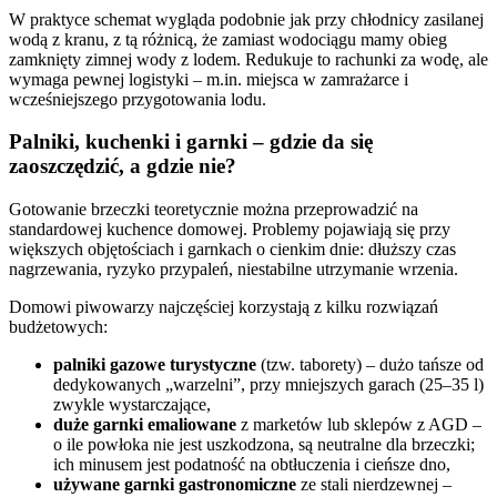
W praktyce schemat wygląda podobnie jak przy chłodnicy zasilanej
wodą z kranu, z tą różnicą, że zamiast wodociągu mamy obieg
zamknięty zimnej wody z lodem. Redukuje to rachunki za wodę, ale
wymaga pewnej logistyki – m.in. miejsca w zamrażarce i
wcześniejszego przygotowania lodu.
Palniki, kuchenki i garnki – gdzie da się
zaoszczędzić, a gdzie nie?
Gotowanie brzeczki teoretycznie można przeprowadzić na
standardowej kuchence domowej. Problemy pojawiają się przy
większych objętościach i garnkach o cienkim dnie: dłuższy czas
nagrzewania, ryzyko przypaleń, niestabilne utrzymanie wrzenia.
Domowi piwowarzy najczęściej korzystają z kilku rozwiązań
budżetowych:
palniki gazowe turystyczne
(tzw. taborety) – dużo tańsze od
dedykowanych „warzelni”, przy mniejszych garach (25–35 l)
zwykle wystarczające,
duże garnki emaliowane
z marketów lub sklepów z AGD –
o ile powłoka nie jest uszkodzona, są neutralne dla brzeczki;
ich minusem jest podatność na obtłuczenia i cieńsze dno,
używane garnki gastronomiczne
ze stali nierdzewnej –