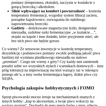
pomiary (temperatura, ekstrakt), naczynia w kontakcie z
gorącą brzeczką i alkoholem.
Silnie wpływające na komfort i powtarzalność
– kontrola
temperatury fermentacji, wygodny system filtracji zacieru,
porządne kapslownice, rozwiązania do stabilnego
napowietrzania brzeczki.
Gadżety
– dedykowane magnetyczne łyżki, designerskie
mieszadła, ozdobne rurki fermentacyjne „w kształcie…”,
stojaki na kapsle i inne dodatki, które przyjemnie mieć, ale
bez nich piwo nie będzie gorsze.
Co wiemy? Że sensowne inwestycje w kontrolę temperatury,
dezynfekcję i podstawowe pomiary zwykle podbijają jakość piwa
bardziej niż wymiana plastikowego mieszadła na stalowe
„premium”. Czego nie wiemy z góry? Czy każdy tani zamiennik
poradzi sobie we wszystkich stylach i warunkach domowych – inny
próg tolerancji na improwizację ma ktoś warzący raz w miesiącu
jasnego ale’a, a inny osoba fermentująca lagery, dzikie piwa czy
NEIPA.
Psychologia zakupów hobbystycznych i FOMO
Sprzęt piwowarski mocno żeruje na mechanizmach znanych z
innych hobby: „kup to akcesorium, a twoje piwo wskoczy na
wyższy poziom”. Dochodzi do tego presja forów i grup: zdjęcia