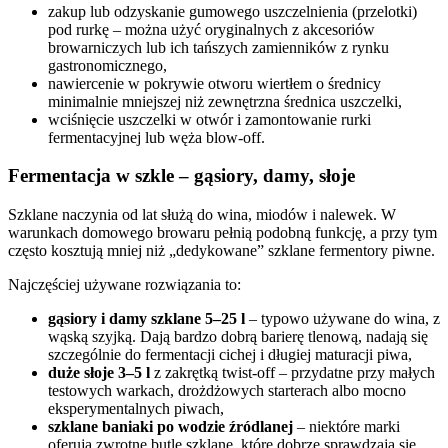
zakup lub odzyskanie gumowego uszczelnienia (przelotki)
pod rurkę – można użyć oryginalnych z akcesoriów
browarniczych lub ich tańszych zamienników z rynku
gastronomicznego,
nawiercenie w pokrywie otworu wiertłem o średnicy
minimalnie mniejszej niż zewnętrzna średnica uszczelki,
wciśnięcie uszczelki w otwór i zamontowanie rurki
fermentacyjnej lub węża blow-off.
Fermentacja w szkle – gąsiory, damy, słoje
Szklane naczynia od lat służą do wina, miodów i nalewek. W
warunkach domowego browaru pełnią podobną funkcję, a przy tym
często kosztują mniej niż „dedykowane” szklane fermentory piwne.
Najczęściej używane rozwiązania to:
gąsiory i damy szklane 5–25 l
– typowo używane do wina, z
wąską szyjką. Dają bardzo dobrą barierę tlenową, nadają się
szczególnie do fermentacji cichej i długiej maturacji piwa,
duże słoje 3–5 l
z zakrętką twist-off – przydatne przy małych
testowych warkach, drożdżowych starterach albo mocno
eksperymentalnych piwach,
szklane baniaki po wodzie źródlanej
– niektóre marki
oferują zwrotne butle szklane, które dobrze sprawdzają się