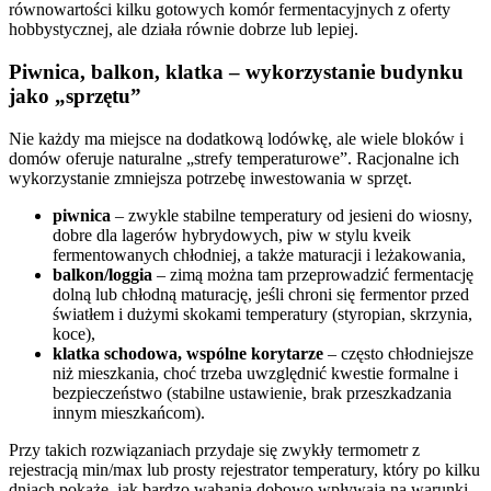
równowartości kilku gotowych komór fermentacyjnych z oferty
hobbystycznej, ale działa równie dobrze lub lepiej.
Piwnica, balkon, klatka – wykorzystanie budynku
jako „sprzętu”
Nie każdy ma miejsce na dodatkową lodówkę, ale wiele bloków i
domów oferuje naturalne „strefy temperaturowe”. Racjonalne ich
wykorzystanie zmniejsza potrzebę inwestowania w sprzęt.
piwnica
– zwykle stabilne temperatury od jesieni do wiosny,
dobre dla lagerów hybrydowych, piw w stylu kveik
fermentowanych chłodniej, a także maturacji i leżakowania,
balkon/loggia
– zimą można tam przeprowadzić fermentację
dolną lub chłodną maturację, jeśli chroni się fermentor przed
światłem i dużymi skokami temperatury (styropian, skrzynia,
koce),
klatka schodowa, wspólne korytarze
– często chłodniejsze
niż mieszkania, choć trzeba uwzględnić kwestie formalne i
bezpieczeństwo (stabilne ustawienie, brak przeszkadzania
innym mieszkańcom).
Przy takich rozwiązaniach przydaje się zwykły termometr z
rejestracją min/max lub prosty rejestrator temperatury, który po kilku
dniach pokaże, jak bardzo wahania dobowo wpływają na warunki