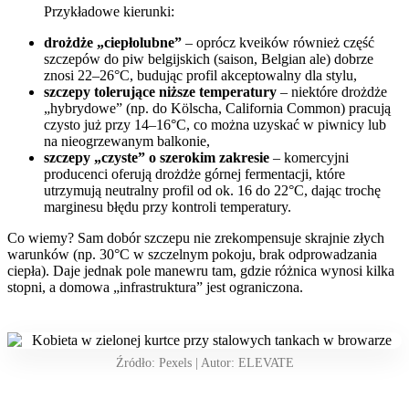
Przykładowe kierunki:
drożdże „ciepłolubne”
– oprócz kveików również część
szczepów do piw belgijskich (saison, Belgian ale) dobrze
znosi 22–26°C, budując profil akceptowalny dla stylu,
szczepy tolerujące niższe temperatury
– niektóre drożdże
„hybrydowe” (np. do Kölscha, California Common) pracują
czysto już przy 14–16°C, co można uzyskać w piwnicy lub
na nieogrzewanym balkonie,
szczepy „czyste” o szerokim zakresie
– komercyjni
producenci oferują drożdże górnej fermentacji, które
utrzymują neutralny profil od ok. 16 do 22°C, dając trochę
marginesu błędu przy kontroli temperatury.
Co wiemy? Sam dobór szczepu nie zrekompensuje skrajnie złych
warunków (np. 30°C w szczelnym pokoju, brak odprowadzania
ciepła). Daje jednak pole manewru tam, gdzie różnica wynosi kilka
stopni, a domowa „infrastruktura” jest ograniczona.
Źródło: Pexels | Autor: ELEVATE