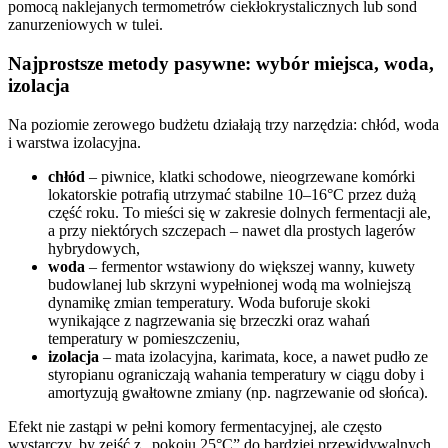
pomocą naklejanych termometrów ciekłokrystalicznych lub sond
zanurzeniowych w tulei.
Najprostsze metody pasywne: wybór miejsca, woda,
izolacja
Na poziomie zerowego budżetu działają trzy narzędzia: chłód, woda
i warstwa izolacyjna.
chłód
– piwnice, klatki schodowe, nieogrzewane komórki
lokatorskie potrafią utrzymać stabilne 10–16°C przez dużą
część roku. To mieści się w zakresie dolnych fermentacji ale,
a przy niektórych szczepach – nawet dla prostych lagerów
hybrydowych,
woda
– fermentor wstawiony do większej wanny, kuwety
budowlanej lub skrzyni wypełnionej wodą ma wolniejszą
dynamikę zmian temperatury. Woda buforuje skoki
wynikające z nagrzewania się brzeczki oraz wahań
temperatury w pomieszczeniu,
izolacja
– mata izolacyjna, karimata, koce, a nawet pudło ze
styropianu ograniczają wahania temperatury w ciągu doby i
amortyzują gwałtowne zmiany (np. nagrzewanie od słońca).
Efekt nie zastąpi w pełni komory fermentacyjnej, ale często
wystarczy, by zejść z „pokoju 25°C” do bardziej przewidywalnych