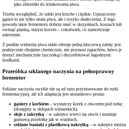
jako zbiorniki do leżakowania piwa.
Trzeba uwzględnić, że szkło jest kruche i ciężkie. Upuszczony
gąsior to nie tylko strata piwa, ale i ryzyko skaleczenia. Z tego
powodu takie fermentory dobrze mieć w skrzynkach, koszach lub
owinąć pianką, starym kocem – cokolwiek, co zamortyzuje
uderzenie.
Z punktu widzenia piwa szkło oferuje jedną kluczową zaletę: jest
praktycznie obojętne chemicznie, nie przenosi zapachów, łatwo je
domyć mechanicznie (szczotką) i dezynfekować łagodnymi
środkami.
Przeróbka szklanego naczynia na pełnoprawny
fermentor
Szklane naczynia zwykle nie są od razu przystosowane do rurki
fermentacyjnej, ale ich adaptacja jest stosunkowo prosta:
gąsiory z korkiem
– wystarczy korek z otworem pod rurkę
(dostępny w sklepach winiarskich),
słoje z zakrętką
– w zakrętce wierci się otwór i montuje
gumową przelotkę jak w wiadrach,
szklane baniaki z plastikową nakrętką
– w nakrętce można