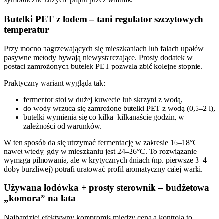
Butelki PET z lodem – tani regulator szczytowych
temperatur
Przy mocno nagrzewających się mieszkaniach lub falach upałów
pasywne metody bywają niewystarczające. Prosty dodatek w
postaci zamrożonych butelek PET pozwala zbić kolejne stopnie.
Praktyczny wariant wygląda tak:
fermentor stoi w dużej kuwecie lub skrzyni z wodą,
do wody wrzuca się zamrożone butelki PET z wodą (0,5–2 l),
butelki wymienia się co kilka–kilkanaście godzin, w
zależności od warunków.
W ten sposób da się utrzymać fermentację w zakresie 16–18°C
nawet wtedy, gdy w mieszkaniu jest 24–26°C. To rozwiązanie
wymaga pilnowania, ale w krytycznych dniach (np. pierwsze 3–4
doby burzliwej) potrafi uratować profil aromatyczny całej warki.
Używana lodówka + prosty sterownik – budżetowa
„komora” na lata
Najbardziej efektywny kompromis między ceną a kontrolą to