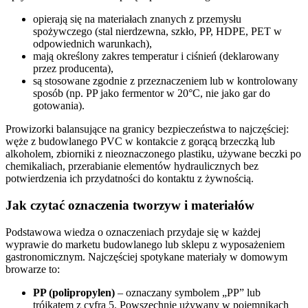
opierają się na materiałach znanych z przemysłu
spożywczego (stal nierdzewna, szkło, PP, HDPE, PET w
odpowiednich warunkach),
mają określony zakres temperatur i ciśnień (deklarowany
przez producenta),
są stosowane zgodnie z przeznaczeniem lub w kontrolowany
sposób (np. PP jako fermentor w 20°C, nie jako gar do
gotowania).
Prowizorki balansujące na granicy bezpieczeństwa to najczęściej:
węże z budowlanego PVC w kontakcie z gorącą brzeczką lub
alkoholem, zbiorniki z nieoznaczonego plastiku, używane beczki po
chemikaliach, przerabianie elementów hydraulicznych bez
potwierdzenia ich przydatności do kontaktu z żywnością.
Jak czytać oznaczenia tworzyw i materiałów
Podstawowa wiedza o oznaczeniach przydaje się w każdej
wyprawie do marketu budowlanego lub sklepu z wyposażeniem
gastronomicznym. Najczęściej spotykane materiały w domowym
browarze to:
PP (polipropylen)
– oznaczany symbolem „PP” lub
trójkątem z cyfrą 5. Powszechnie używany w pojemnikach