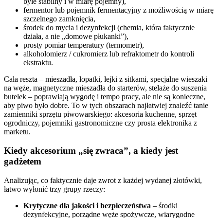
byle stabilny i w miarę pojemny),
fermentor lub pojemnik fermentacyjny z możliwością w miarę
szczelnego zamknięcia,
środek do mycia i dezynfekcji (chemia, która faktycznie
działa, a nie „domowe płukanki”),
prosty pomiar temperatury (termometr),
alkoholomierz / cukromierz lub refraktometr do kontroli
ekstraktu.
Cała reszta – mieszadła, łopatki, lejki z sitkami, specjalne wieszaki
na węże, magnetyczne mieszadła do starterów, stelaże do suszenia
butelek – poprawiają wygodę i tempo pracy, ale nie są konieczne,
aby piwo było dobre. To w tych obszarach najłatwiej znaleźć tanie
zamienniki sprzętu piwowarskiego: akcesoria kuchenne, sprzęt
ogrodniczy, pojemniki gastronomiczne czy prosta elektronika z
marketu.
Kiedy akcesorium „się zwraca”, a kiedy jest
gadżetem
Analizując, co faktycznie daje zwrot z każdej wydanej złotówki,
łatwo wyłonić trzy grupy rzeczy:
Krytyczne dla jakości i bezpieczeństwa
– środki
dezynfekcyjne, porządne węże spożywcze, wiarygodne