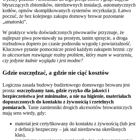
błyszczących zbiorników, nierdzewnych instalacji, automatycznych
kotłów, opisów skomplikowanych systemów recyrkulacji. Łatwo
poczuć, że bez kolejnego zakupu domowy browar pozostanie
„amatorski”.
W praktyce wielu doświadczonych piwowarów przyznaje, że
najlepsze piwa powstawały na prostym, tanim sprzęcie, a droga
rozbudowa dopiero po czasie podnosiła wygodę i powtarzalność.
Kluczowe pytanie pomocnicze przed każdym zakupem brzmi:
czy
to akcesorium rozwiązuje realny problem, który mam w warzeniu,
czy jedynie ładnie wygląda i jest modne?
Gdzie oszczędzać, a gdzie nie ciąć kosztów
Logiczna zasada budowy budżetowego domowego browaru jest
prosta:
oszczędzamy tam, gdzie ryzyko dla jakości i
bezpieczeństwa jest minimalne, a nie na higienie, materiałach
dopuszczonych do kontaktu z żywnością i rzetelnych
pomiarach
. Tanie zamienniki drogich akcesoriów browarniczych
mają sens wtedy, gdy:
materiał jest certyfikowany do kontaktu z żywnością (lub jest
z definicji bezpieczny – jak stal nierdzewna określonych
klas),