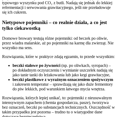
typowego wyszynku pod CO₂ z butli. Nadają się jednak do lekkiej
refermentacji i serwowania grawitacyjnego, jeśli nie przeładowuje
się ich cukrem.
Nietypowe pojemniki – co realnie działa, a co jest
tylko ciekawostką
Domowe browary testują różne pojemniki: od beczek po oliwie,
przez wiadra malarskie, aż po pojemniki na karmę dla zwierząt. Nie
wszystko ma sens.
Rozwiązania, które w praktyce zdają egzamin, to przede wszystkim:
beczki stalowe po żywności
(np. po oliwkach, syropach) –
po dokładnym oczyszczeniu i wymianie uszczelek nadają się
jako tanie tanki do leżakowania lub jako kegi grawitacyjne,
beczki plastikowe z wyraźnym oznaczeniem spożywczym
i zakresem temperatur – sprawdzają się jako duże fermentory
do piw lekkich, pod warunkiem łatwego mycia wnętrza.
Rozwiązania, których lepiej unikać, to: pojemniki z nieusuwalnym
intensywnym zapachem (chemia gospodarcza, pasze), tworzywa
bez oznaczeń, beczki po substancjach technicznych. Oszczędność w
takim przypadku jest pozorna – trudno tu o wiarygodne dane
dotyczące bezpieczeństwa.