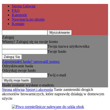
Strona Główna
FAQ
Kategorie
Nawigacja po stronie
Kontakt
Zaloguj
Witamy! Zaloguj się na swoje konto
Twoja nazwa użytkownika
Twoje hasło
Zapomniałeś hasła? sprowadź pomoc
Odzyskiwanie hasła
Odzyskaj swoje hasło
Twój e-mail
Hasło zostanie wysłane e-mailem.
Strona główna
Sprzęt i akcesoria
Tanie zamienniki drogich
akcesoriów browarniczych, które naprawdę działają w domowym
użyciu