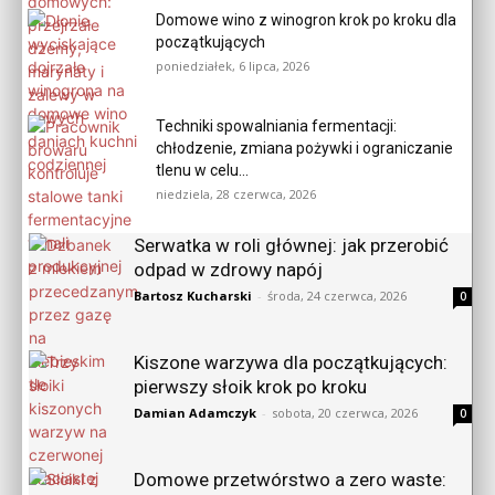
Domowe wino z winogron krok po kroku dla
początkujących
poniedziałek, 6 lipca, 2026
Techniki spowalniania fermentacji:
chłodzenie, zmiana pożywki i ograniczanie
tlenu w celu...
niedziela, 28 czerwca, 2026
Serwatka w roli głównej: jak przerobić
odpad w zdrowy napój
Bartosz Kucharski
-
środa, 24 czerwca, 2026
0
Kiszone warzywa dla początkujących:
pierwszy słoik krok po kroku
Damian Adamczyk
-
sobota, 20 czerwca, 2026
0
Domowe przetwórstwo a zero waste: