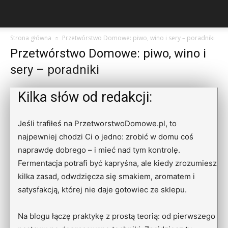
Strona główna
Przetwórstwo Domowe: piwo, wino i sery – poradniki
Przetwórstwo Domowe: piwo, wino i
sery – poradniki
Kilka słów od redakcji:
Jeśli trafiłeś na PrzetworstwoDomowe.pl, to
najpewniej chodzi Ci o jedno: zrobić w domu coś
naprawdę dobrego – i mieć nad tym kontrolę.
Fermentacja potrafi być kapryśna, ale kiedy zrozumiesz
kilka zasad, odwdzięcza się smakiem, aromatem i
satysfakcją, której nie daje gotowiec ze sklepu.
Na blogu łączę praktykę z prostą teorią: od pierwszego