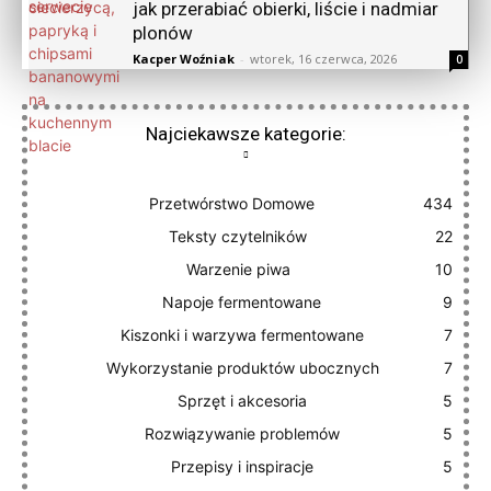
jak przerabiać obierki, liście i nadmiar
plonów
Kacper Woźniak
-
wtorek, 16 czerwca, 2026
0
Najciekawsze kategorie:
Przetwórstwo Domowe
434
Teksty czytelników
22
Warzenie piwa
10
Napoje fermentowane
9
Kiszonki i warzywa fermentowane
7
Wykorzystanie produktów ubocznych
7
Sprzęt i akcesoria
5
Rozwiązywanie problemów
5
Przepisy i inspiracje
5