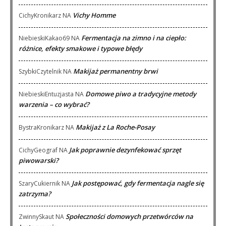
Vichy Homme
CichyKronikarz
NA
Fermentacja na zimno i na ciepło:
NiebieskiKakao69
NA
różnice, efekty smakowe i typowe błędy
Makijaż permanentny brwi
SzybkiCzytelnik
NA
Domowe piwo a tradycyjne metody
NiebieskiEntuzjasta
NA
warzenia – co wybrać?
Makijaż z La Roche-Posay
BystraKronikarz
NA
Jak poprawnie dezynfekować sprzęt
CichyGeograf
NA
piwowarski?
Jak postępować, gdy fermentacja nagle się
SzaryCukiernik
NA
zatrzyma?
Społeczności domowych przetwórców na
ZwinnySkaut
NA