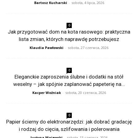
Bartosz Kucharski
-
sobota, 4 lipca, 2026
0
Jak przygotować dom na kota rasowego: praktyczna
lista zmian, których naprawdę potrzebujesz
Klaudia Pawłowski
-
sobota, 27 czerwca, 2026
0
Eleganckie zaproszenia ślubne i dodatki na stół
weselny – jak spójnie zaplanować papeterię na...
Kacper Woźniak
-
sobota, 20 czerwca, 2026
0
Papier ścierny do elektronarzędzi: jak dobrać gradację
i rodzaj do cięcia, szlifowania i polerowania
Justyna Majewski
-
sobota, 13 czerwca, 2026