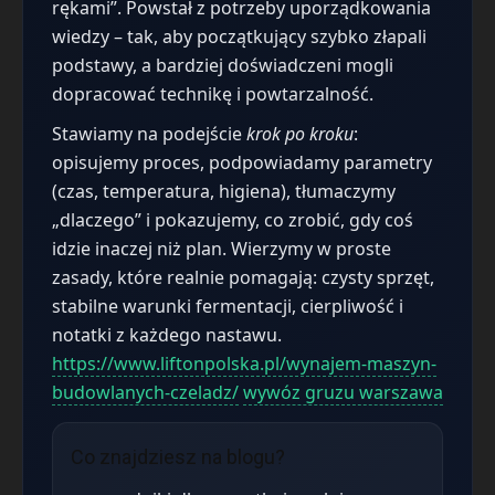
rękami”. Powstał z potrzeby uporządkowania
wiedzy – tak, aby początkujący szybko złapali
podstawy, a bardziej doświadczeni mogli
dopracować technikę i powtarzalność.
Stawiamy na podejście
krok po kroku
:
opisujemy proces, podpowiadamy parametry
(czas, temperatura, higiena), tłumaczymy
„dlaczego” i pokazujemy, co zrobić, gdy coś
idzie inaczej niż plan. Wierzymy w proste
zasady, które realnie pomagają: czysty sprzęt,
stabilne warunki fermentacji, cierpliwość i
notatki z każdego nastawu.
https://www.liftonpolska.pl/wynajem-maszyn-
budowlanych-czeladz/
wywóz gruzu warszawa
Co znajdziesz na blogu?