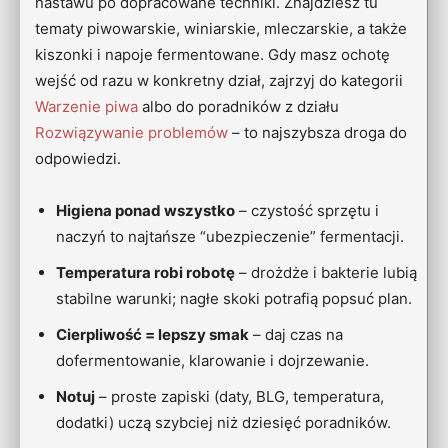
nastawu po dopracowane techniki. Znajdziesz tu
tematy piwowarskie, winiarskie, mleczarskie, a także
kiszonki i napoje fermentowane. Gdy masz ochotę
wejść od razu w konkretny dział, zajrzyj do kategorii
Warzenie piwa
albo do poradników z działu
Rozwiązywanie problemów
– to najszybsza droga do
odpowiedzi.
Higiena ponad wszystko
– czystość sprzętu i
naczyń to najtańsze “ubezpieczenie” fermentacji.
Temperatura robi robotę
– drożdże i bakterie lubią
stabilne warunki; nagłe skoki potrafią popsuć plan.
Cierpliwość = lepszy smak
– daj czas na
dofermentowanie, klarowanie i dojrzewanie.
Notuj
– proste zapiski (daty, BLG, temperatura,
dodatki) uczą szybciej niż dziesięć poradników.